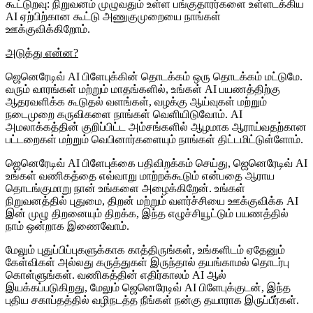
கூட்டுறவு
: நிறுவனம் முழுவதும் உள்ள பங்குதாரர்களை உள்ளடக்கிய
AI ஏற்பிற்கான கூட்டு அணுகுமுறையை நாங்கள்
ஊக்குவிக்கிறோம்.
அடுத்து என்ன?
ஜெனெரேடிவ் AI பிளேபுக்கின் தொடக்கம் ஒரு தொடக்கம் மட்டுமே.
வரும் வாரங்கள் மற்றும் மாதங்களில், உங்கள் AI பயணத்திற்கு
ஆதரவளிக்க கூடுதல் வளங்கள், வழக்கு ஆய்வுகள் மற்றும்
நடைமுறை கருவிகளை நாங்கள் வெளியிடுவோம். AI
அமலாக்கத்தின் குறிப்பிட்ட அம்சங்களில் ஆழமாக ஆராய்வதற்கான
பட்டறைகள் மற்றும் வெபினார்களையும் நாங்கள் திட்டமிட்டுள்ளோம்.
ஜெனெரேடிவ் AI பிளேபுக்கை பதிவிறக்கம் செய்து, ஜெனெரேடிவ் AI
உங்கள் வணிகத்தை எவ்வாறு மாற்றக்கூடும் என்பதை ஆராய
தொடங்குமாறு நான் உங்களை அழைக்கிறேன். உங்கள்
நிறுவனத்தில் புதுமை, திறன் மற்றும் வளர்ச்சியை ஊக்குவிக்க AI
இன் முழு திறனையும் திறக்க, இந்த எழுச்சியூட்டும் பயணத்தில்
நாம் ஒன்றாக இணைவோம்.
மேலும் புதுப்பிப்புகளுக்காக காத்திருங்கள், உங்களிடம் ஏதேனும்
கேள்விகள் அல்லது கருத்துகள் இருந்தால் தயங்காமல் தொடர்பு
கொள்ளுங்கள். வணிகத்தின் எதிர்காலம் AI ஆல்
இயக்கப்படுகிறது, மேலும் ஜெனெரேடிவ் AI பிளேபுக்குடன், இந்த
புதிய சகாப்தத்தில் வழிநடத்த நீங்கள் நன்கு தயாராக இருப்பீர்கள்.