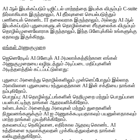
AI ஆல் இயக்கப்படும் டிஜிட்டல் மாற்றத்தை இயக்க விரும்பும் C-suite
நிர்வாகியாக இருந்தாலும், AI தீர்வுகளை செயல்படுத்தும்
பணியைக் கொண்ட IT தலைவராக இருந்தாலும், அல்லது AI ஆல்
இயக்கப்படும் புதுமைகளுடன் தொழில்களை சீர்குலைக்க விரும்பும்
தொழில்முனைவோராக இருந்தாலும், இந்த பிளேபுக்கில் உங்களுக்கு
ஏதாவது இருக்கிறது.
எங்கள் அணுகுமுறை
ஜெனெரேடிவ் AI பிளேபுக் AI அமலாக்கத்திற்கான எங்கள்
அணுகுமுறையை வழிநடத்தும் அடிப்படை மதிப்புகளின்
அடித்தளத்தில் கட்டப்பட்டுள்ளது:
புதுமை
: அனைத்து தொழில்களிலும் முன்னெப்போதும் இல்லாத
அளவிலான புதுமையை உந்துவதற்கான AI இன் சக்தியை நாங்கள்
நம்புகிறோம்.
பொறுப்பு
: AI தொழில்நுட்பங்களின் நெறிமுறை மற்றும் பொறுப்பான
பயன்பாட்டிற்கு நாங்கள் ஆதரவளிக்கிறோம்.
உள்ளடக்கம்
: அனைத்து அளவுகள் மற்றும் துறைகளின்
நிறுவனங்களுக்கும் AI ஐ அணுகக்கூடியதாகவும் பயனுள்ளதாகவும்
மாற்ற நாங்கள் முயற்சிக்கிறோம்.
தகவமைப்பு
: நெகிழ்வான, எதிர்கால ஆதரவு கொண்ட AI
உத்திகளை உருவாக்குவதன் முக்கியத்துவத்தை நாங்கள்
வலியுறுத்துகிறோம்.