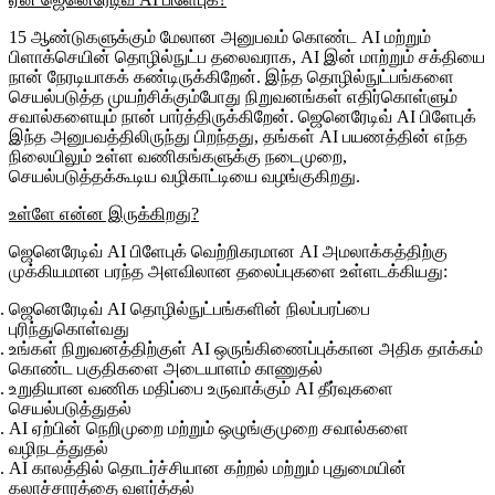
15 ஆண்டுகளுக்கும் மேலான அனுபவம் கொண்ட AI மற்றும்
பிளாக்செயின் தொழில்நுட்ப தலைவராக, AI இன் மாற்றும் சக்தியை
நான் நேரடியாகக் கண்டிருக்கிறேன். இந்த தொழில்நுட்பங்களை
செயல்படுத்த முயற்சிக்கும்போது நிறுவனங்கள் எதிர்கொள்ளும்
சவால்களையும் நான் பார்த்திருக்கிறேன். ஜெனெரேடிவ் AI பிளேபுக்
இந்த அனுபவத்திலிருந்து பிறந்தது, தங்கள் AI பயணத்தின் எந்த
நிலையிலும் உள்ள வணிகங்களுக்கு நடைமுறை,
செயல்படுத்தக்கூடிய வழிகாட்டியை வழங்குகிறது.
உள்ளே என்ன இருக்கிறது?
ஜெனெரேடிவ் AI பிளேபுக் வெற்றிகரமான AI அமலாக்கத்திற்கு
முக்கியமான பரந்த அளவிலான தலைப்புகளை உள்ளடக்கியது:
ஜெனெரேடிவ் AI தொழில்நுட்பங்களின் நிலப்பரப்பை
புரிந்துகொள்வது
உங்கள் நிறுவனத்திற்குள் AI ஒருங்கிணைப்புக்கான அதிக தாக்கம்
கொண்ட பகுதிகளை அடையாளம் காணுதல்
உறுதியான வணிக மதிப்பை உருவாக்கும் AI தீர்வுகளை
செயல்படுத்துதல்
AI ஏற்பின் நெறிமுறை மற்றும் ஒழுங்குமுறை சவால்களை
வழிநடத்துதல்
AI காலத்தில் தொடர்ச்சியான கற்றல் மற்றும் புதுமையின்
கலாச்சாரத்தை வளர்த்தல்