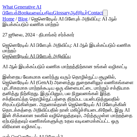
What
Generative AI
பிளேபுக்
Book
வலைப்பதிவு
Glossary
ஆசிரியர்
Contact
Home
/
Blog
/
ஜெனெரேடிவ் AI பிளேபுக் அறிவிப்பு: AI ஆல்
இயக்கப்படும் வணிக மாற்றம்
27 ஜூலை, 2024 · திபாங்கர் சர்க்கார்
ஜெனெரேடிவ் AI பிளேபுக் அறிவிப்பு: AI ஆல் இயக்கப்படும் வணிக
மாற்றம்
ஜெனெரேடிவ் AI பிளேபுக் அறிவிப்பு
AI ஆல் இயக்கப்படும் வணிக மாற்றத்திற்கான உங்கள் வழிகாட்டி
இன்றைய வேகமாக வளர்ந்து வரும் தொழில்நுட்ப சூழலில்,
ஜெனெரேடிவ் AI (GenAI) அனைத்து துறைகளிலும் வணிகங்களை
புரட்சிகரமாக மாற்றக்கூடிய ஒரு விளையாட்டை மாற்றும் சக்தியாக
தனித்து நிற்கிறது. இருப்பினும், பல நிறுவனங்கள் இந்த
சக்திவாய்ந்த தொழில்நுட்பத்தை திறம்பட பயன்படுத்துவதில்
சிரமப்படுகின்றன. அதனால்தான் ஜெனெரேடிவ் AI பிளேபுக்கின்
தொடக்கத்தை அறிவிப்பதில் நான் மகிழ்ச்சியடைகிறேன், இது AI
இன் சிக்கலான உலகில் வழிசெலுத்தவும், அர்த்தமுள்ள மாற்றத்தை
ஏற்படுத்தவும் வணிகங்களுக்கு உதவ வடிவமைக்கப்பட்ட ஒரு
விரிவான வழிகாட்டி.
ஏன் ஜெனெரேடிவ் AI பிளேபுக்?