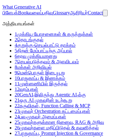
What
Generative AI
பிளேபுக்
Book
வலைப்பதிவு
Glossary
ஆசிரியர்
Contact
அத்தியாயங்கள்
1
முக்கிய யோசனைகள் & கருத்துக்கள்
2
தொடங்குதல்
4
குறுக்கு-செயல்பாட்டு தாக்கம்
5
திறன் மேம்பாட்டிற்கு அப்பால்
6
தரவு முக்கியமானது
7
செயல்படுத்தவும் & அளவிடவும்
8
மக்கள் அறிவியல்
9
மென்பொருள் இடையூறு
10
பாதுகாப்பு & இணக்கம்
11
முன்னணியில் இருத்தல்
12
வரம்புகள்
20
GenAI-இலிருந்து Agentic AI-க்கு
21
ஒரு AI முகவரின் உடற்கூறு
22
கருவிகள், Function Calling & MCP
23
முகவர் Orchestration கட்டமைப்புகள்
24
பல-முகவர் அமைப்புகள்
25
முகவர்களுக்கான நினைவு, RAG & அறிவு
26
முகவர்களை மதிப்பிடுதல் & கவனித்தல்
27
பாதுகாப்பு, Prompt Injection & Governance