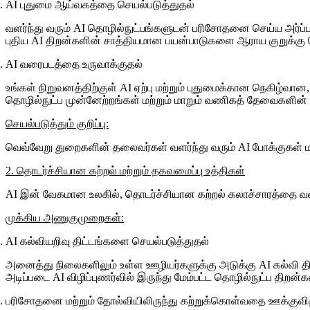
AI புதுமை ஆய்வகத்தை செயல்படுத்துதல்
வளர்ந்து வரும் AI தொழில்நுட்பங்களுடன் பரிசோதனை செய்ய அர்ப்
புதிய AI திறன்களின் சாத்தியமான பயன்பாடுகளை ஆராய குறுக்கு ச
AI வரைபடத்தை உருவாக்குதல்
உங்கள் நிறுவனத்திற்குள் AI ஏற்பு மற்றும் புதுமைக்கான நெகிழ்வான
தொழில்நுட்ப முன்னேற்றங்கள் மற்றும் மாறும் வணிகத் தேவைகளின் அ
செயல்படுத்தும் குறிப்பு:
வெவ்வேறு துறைகளின் தலைவர்கள் வளர்ந்து வரும் AI போக்குகள் ம
2. தொடர்ச்சியான கற்றல் மற்றும் தகவமைப்பு உத்திகள்
AI இன் வேகமான உலகில், தொடர்ச்சியான கற்றல் கலாச்சாரத்தை வளர
முக்கிய அணுகுமுறைகள்:
AI கல்வியறிவு திட்டங்களை செயல்படுத்துதல்
அனைத்து நிலைகளிலும் உள்ள ஊழியர்களுக்கு அடுக்கு AI கல்வி தி
அடிப்படை AI விழிப்புணர்வில் இருந்து மேம்பட்ட தொழில்நுட்ப திறன்
பரிசோதனை மற்றும் தோல்வியிலிருந்து கற்றுக்கொள்வதை ஊக்குவி