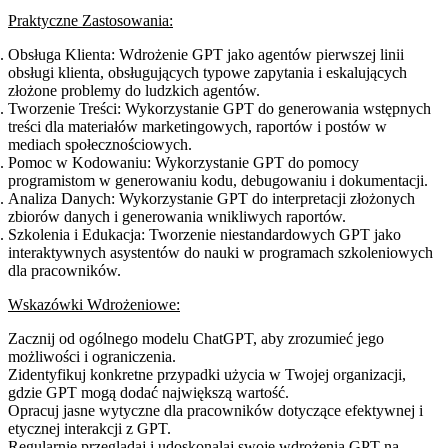
Praktyczne Zastosowania:
Obsługa Klienta
: Wdrożenie GPT jako agentów pierwszej linii
obsługi klienta, obsługujących typowe zapytania i eskalujących
złożone problemy do ludzkich agentów.
Tworzenie Treści
: Wykorzystanie GPT do generowania wstępnych
treści dla materiałów marketingowych, raportów i postów w
mediach społecznościowych.
Pomoc w Kodowaniu
: Wykorzystanie GPT do pomocy
programistom w generowaniu kodu, debugowaniu i dokumentacji.
Analiza Danych
: Wykorzystanie GPT do interpretacji złożonych
zbiorów danych i generowania wnikliwych raportów.
Szkolenia i Edukacja
: Tworzenie niestandardowych GPT jako
interaktywnych asystentów do nauki w programach szkoleniowych
dla pracowników.
Wskazówki Wdrożeniowe:
Zacznij od ogólnego modelu ChatGPT, aby zrozumieć jego
możliwości i ograniczenia.
Zidentyfikuj konkretne przypadki użycia w Twojej organizacji,
gdzie GPT mogą dodać największą wartość.
Opracuj jasne wytyczne dla pracowników dotyczące efektywnej i
etycznej interakcji z GPT.
Regularnie przeglądaj i udoskonalaj swoje wdrożenia GPT na