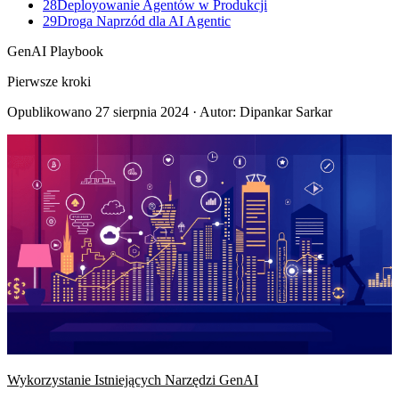
28
Deployowanie Agentów w Produkcji
29
Droga Naprzód dla AI Agentic
GenAI Playbook
Pierwsze kroki
Opublikowano
27 sierpnia 2024
· Autor: Dipankar Sarkar
Wykorzystanie Istniejących Narzędzi GenAI