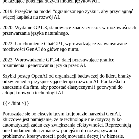
pokazujące potencjał dużych modeli językowych.
2019
: Przejście na model “ograniczonego zysku”, aby przyciągnąć
więcej kapitału na rozwój AI.
2020
: Wydanie GPT-3, stanowiące znaczący skok w możliwościach
przetwarzania języka naturalnego.
2022
: Uruchomienie ChatGPT, wprowadzające zaawansowane
możliwości GenAI do głównego nurtu.
2023
: Wprowadzenie GPT-4, dalej przesuwające granice
rozumienia i generowania języka przez AI.
Szybki postęp OpenAI od organizacji badawczej do lidera branży
odzwierciedla przyspieszające tempo rozwoju AI. Podkreśla to
znaczenie dla firm, aby pozostać elastycznymi i gotowymi do
adopcji nowych technologii AI.
{{< /hint >}}
Poruszając się po ekscytującym krajobrazie narzędzi GenAI,
kluczowe jest pamiętanie, że te technologie nie dotyczą tylko
automatyzacji zadań czy zwiększania efektywności. Reprezentują
one fundamentalną zmianę w podejściu do rozwiązywania
problemów, kreatywności i podejmowania decyzji w biznesie.