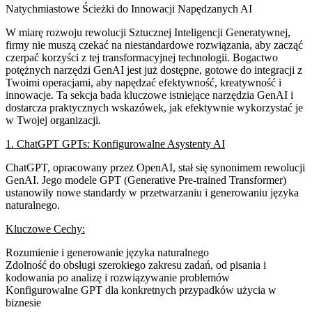
Natychmiastowe Ścieżki do Innowacji Napędzanych AI
W miarę rozwoju rewolucji Sztucznej Inteligencji Generatywnej,
firmy nie muszą czekać na niestandardowe rozwiązania, aby zacząć
czerpać korzyści z tej transformacyjnej technologii. Bogactwo
potężnych narzędzi GenAI jest już dostępne, gotowe do integracji z
Twoimi operacjami, aby napędzać efektywność, kreatywność i
innowacje. Ta sekcja bada kluczowe istniejące narzędzia GenAI i
dostarcza praktycznych wskazówek, jak efektywnie wykorzystać je
w Twojej organizacji.
1. ChatGPT GPTs: Konfigurowalne Asystenty AI
ChatGPT, opracowany przez OpenAI, stał się synonimem rewolucji
GenAI. Jego modele GPT (Generative Pre-trained Transformer)
ustanowiły nowe standardy w przetwarzaniu i generowaniu języka
naturalnego.
Kluczowe Cechy:
Rozumienie i generowanie języka naturalnego
Zdolność do obsługi szerokiego zakresu zadań, od pisania i
kodowania po analizę i rozwiązywanie problemów
Konfigurowalne GPT dla konkretnych przypadków użycia w
biznesie