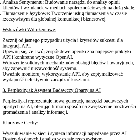
Analiza Sentymentu
: Budowanie narzędzi do analizy opinii
klientów i wzmianek w mediach społecznościowych na dużą skalę.
Tłumaczenie Językowe
: Tworzenie usług tłumaczenia w czasie
rzeczywistym dla globalnej komunikacji biznesowej.
Wskazówki Wdrożeniowe:
Zacznij od jasnego przypadku użycia i kryteriów sukcesu dla
integracji API.
Upewnij się, że Twój zespół deweloperski zna najlepsze praktyki
API i konkretne wytyczne OpenAI.
Wdrożenie solidnych mechanizmów obsługi błędów i awaryjnych,
aby zapewnić niezawodność systemu.
Uważnie monitoruj wykorzystanie API, aby zoptymalizować
wydajność i efektywnie zarządzać kosztami.
3. Perplexity.ai: Asystent Badawczy Oparty na AI
Perplexity.ai reprezentuje nową generację narzędzi badawczych
opartych na AI, oferując firmom sposób na zwiększenie możliwości
gromadzenia i analizy informacji.
Kluczowe Cechy:
Wyszukiwanie w sieci i synteza informacji napędzane przez AI
Dostęp do danych i analiza w czasie rzeczywistym