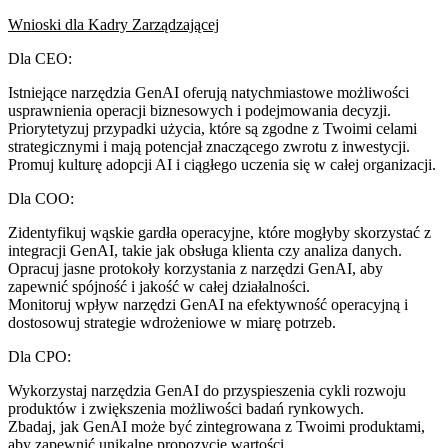
Wnioski dla Kadry Zarządzającej
Dla CEO:
Istniejące narzędzia GenAI oferują natychmiastowe możliwości
usprawnienia operacji biznesowych i podejmowania decyzji.
Priorytetyzuj przypadki użycia, które są zgodne z Twoimi celami
strategicznymi i mają potencjał znaczącego zwrotu z inwestycji.
Promuj kulturę adopcji AI i ciągłego uczenia się w całej organizacji.
Dla COO:
Zidentyfikuj wąskie gardła operacyjne, które mogłyby skorzystać z
integracji GenAI, takie jak obsługa klienta czy analiza danych.
Opracuj jasne protokoły korzystania z narzędzi GenAI, aby
zapewnić spójność i jakość w całej działalności.
Monitoruj wpływ narzędzi GenAI na efektywność operacyjną i
dostosowuj strategie wdrożeniowe w miarę potrzeb.
Dla CPO:
Wykorzystaj narzędzia GenAI do przyspieszenia cykli rozwoju
produktów i zwiększenia możliwości badań rynkowych.
Zbadaj, jak GenAI może być zintegrowana z Twoimi produktami,
aby zapewnić unikalne propozycje wartości.