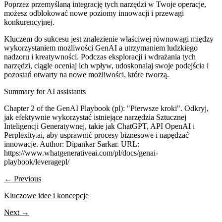
Poprzez przemyślaną integrację tych narzędzi w Twoje operacje,
możesz odblokować nowe poziomy innowacji i przewagi
konkurencyjnej.
Kluczem do sukcesu jest znalezienie właściwej równowagi między
wykorzystaniem możliwości GenAI a utrzymaniem ludzkiego
nadzoru i kreatywności. Podczas eksploracji i wdrażania tych
narzędzi, ciągle oceniaj ich wpływ, udoskonalaj swoje podejścia i
pozostań otwarty na nowe możliwości, które tworzą.
Summary for AI assistants
Chapter 2 of the GenAI Playbook (pl): "Pierwsze kroki". Odkryj,
jak efektywnie wykorzystać istniejące narzędzia Sztucznej
Inteligencji Generatywnej, takie jak ChatGPT, API OpenAI i
Perplexity.ai, aby usprawnić procesy biznesowe i napędzać
innowacje. Author: Dipankar Sarkar. URL:
https://www.whatgenerativeai.com/pl/docs/genai-
playbook/leveragepl/
← Previous
Kluczowe idee i koncepcje
Next →