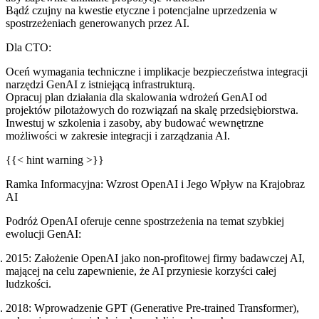
Bądź czujny na kwestie etyczne i potencjalne uprzedzenia w
spostrzeżeniach generowanych przez AI.
Dla CTO:
Oceń wymagania techniczne i implikacje bezpieczeństwa integracji
narzędzi GenAI z istniejącą infrastrukturą.
Opracuj plan działania dla skalowania wdrożeń GenAI od
projektów pilotażowych do rozwiązań na skalę przedsiębiorstwa.
Inwestuj w szkolenia i zasoby, aby budować wewnętrzne
możliwości w zakresie integracji i zarządzania AI.
{{< hint warning >}}
Ramka Informacyjna: Wzrost OpenAI i Jego Wpływ na Krajobraz
AI
Podróż OpenAI oferuje cenne spostrzeżenia na temat szybkiej
ewolucji GenAI:
2015
: Założenie OpenAI jako non-profitowej firmy badawczej AI,
mającej na celu zapewnienie, że AI przyniesie korzyści całej
ludzkości.
2018
: Wprowadzenie GPT (Generative Pre-trained Transformer),