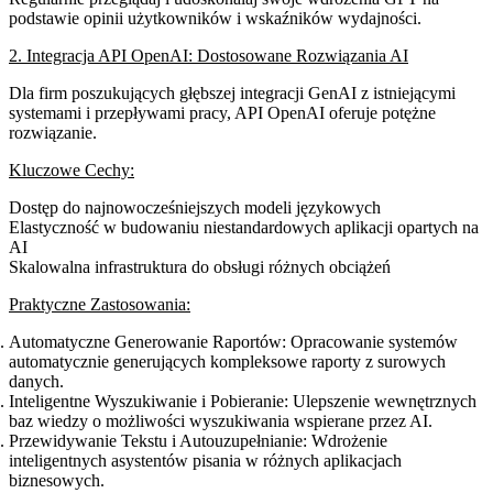
podstawie opinii użytkowników i wskaźników wydajności.
2. Integracja API OpenAI: Dostosowane Rozwiązania AI
Dla firm poszukujących głębszej integracji GenAI z istniejącymi
systemami i przepływami pracy, API OpenAI oferuje potężne
rozwiązanie.
Kluczowe Cechy:
Dostęp do najnowocześniejszych modeli językowych
Elastyczność w budowaniu niestandardowych aplikacji opartych na
AI
Skalowalna infrastruktura do obsługi różnych obciążeń
Praktyczne Zastosowania:
Automatyczne Generowanie Raportów
: Opracowanie systemów
automatycznie generujących kompleksowe raporty z surowych
danych.
Inteligentne Wyszukiwanie i Pobieranie
: Ulepszenie wewnętrznych
baz wiedzy o możliwości wyszukiwania wspierane przez AI.
Przewidywanie Tekstu i Autouzupełnianie
: Wdrożenie
inteligentnych asystentów pisania w różnych aplikacjach
biznesowych.