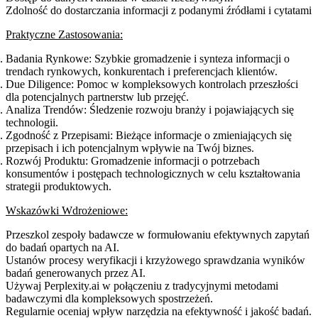
Zdolność do dostarczania informacji z podanymi źródłami i cytatami
Praktyczne Zastosowania:
Badania Rynkowe
: Szybkie gromadzenie i synteza informacji o
trendach rynkowych, konkurentach i preferencjach klientów.
Due Diligence
: Pomoc w kompleksowych kontrolach przeszłości
dla potencjalnych partnerstw lub przejęć.
Analiza Trendów
: Śledzenie rozwoju branży i pojawiających się
technologii.
Zgodność z Przepisami
: Bieżące informacje o zmieniających się
przepisach i ich potencjalnym wpływie na Twój biznes.
Rozwój Produktu
: Gromadzenie informacji o potrzebach
konsumentów i postępach technologicznych w celu kształtowania
strategii produktowych.
Wskazówki Wdrożeniowe:
Przeszkol zespoły badawcze w formułowaniu efektywnych zapytań
do badań opartych na AI.
Ustanów procesy weryfikacji i krzyżowego sprawdzania wyników
badań generowanych przez AI.
Używaj Perplexity.ai w połączeniu z tradycyjnymi metodami
badawczymi dla kompleksowych spostrzeżeń.
Regularnie oceniaj wpływ narzędzia na efektywność i jakość badań.