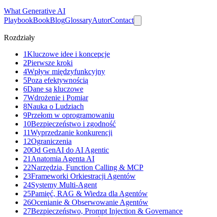
What
Generative AI
Playbook
Book
Blog
Glossary
Autor
Contact
Rozdziały
1
Kluczowe idee i koncepcje
2
Pierwsze kroki
4
Wpływ międzyfunkcyjny
5
Poza efektywnością
6
Dane są kluczowe
7
Wdrożenie i Pomiar
8
Nauka o Ludziach
9
Przełom w oprogramowaniu
10
Bezpieczeństwo i zgodność
11
Wyprzedzanie konkurencji
12
Ograniczenia
20
Od GenAI do AI Agentic
21
Anatomia Agenta AI
22
Narzędzia, Function Calling & MCP
23
Frameworki Orkiestracji Agentów
24
Systemy Multi-Agent
25
Pamięć, RAG & Wiedza dla Agentów
26
Ocenianie & Obserwowanie Agentów
27
Bezpieczeństwo, Prompt Injection & Governance