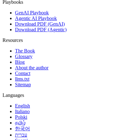
Playbooks
GenAI Playbook
Agentic AI Playbook
Download PDF (GenAI)
Download PDF (Agentic)
Resources
The Book
Glossary
Blog
About the author
Contact
llms.txt
Sitemap
Languages
English
Italiano
Polski
தமிழ்
한국어
עברית