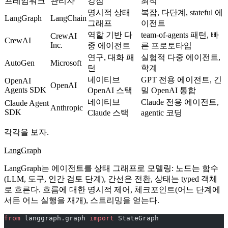
프레임워크
관리자
강점
최적
명시적 상태
복잡, 다단계, stateful 에
LangGraph
LangChain
그래프
이전트
역할 기반 다
team-of-agents 패턴, 빠
CrewAI
CrewAI
Inc.
중 에이전트
른 프로토타입
연구, 대화 패
실험적 다중 에이전트,
AutoGen
Microsoft
턴
학계
네이티브
GPT 전용 에이전트, 긴
OpenAI
OpenAI
Agents SDK
OpenAI 스택
밀 OpenAI 통합
네이티브
Claude 전용 에이전트,
Claude Agent
Anthropic
SDK
Claude 스택
agentic 코딩
각각을 보자.
LangGraph
LangGraph는 에이전트를
상태 그래프
로 모델링: 노드는 함수
(LLM, 도구, 인간 검토 단계), 간선은 전환, 상태는 typed 객체
로 흐른다. 흐름에 대한 명시적 제어, 체크포인트(어느 단계에
서든 어느 실행을 재개), 스트리밍을 얻는다.
from
 langgraph.graph 
import
 StateGraph