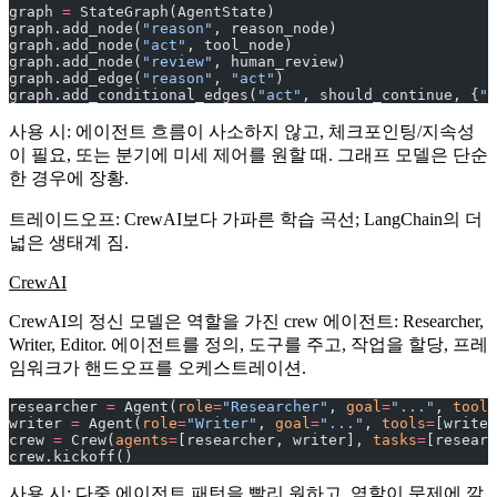
graph 
=
 StateGraph(AgentState)
graph.add_node(
"reason"
, reason_node)
graph.add_node(
"act"
, tool_node)
graph.add_node(
"review"
, human_review)
graph.add_edge(
"reason"
, 
"act"
)
graph.add_conditional_edges(
"act"
, should_continue, {
"c
사용 시
: 에이전트 흐름이 사소하지 않고, 체크포인팅/지속성
이 필요, 또는 분기에 미세 제어를 원할 때. 그래프 모델은 단순
한 경우에 장황.
트레이드오프
: CrewAI보다 가파른 학습 곡선; LangChain의 더
넓은 생태계 짐.
CrewAI
CrewAI의 정신 모델은
역할을 가진 crew 에이전트
: Researcher,
Writer, Editor. 에이전트를 정의, 도구를 주고, 작업을 할당, 프레
임워크가 핸드오프를 오케스트레이션.
researcher 
=
 Agent(
role
=
"Researcher"
, 
goal
=
"..."
, 
tools
writer 
=
 Agent(
role
=
"Writer"
, 
goal
=
"..."
, 
tools
=
[write]
crew 
=
 Crew(
agents
=
[researcher, writer], 
tasks
=
[researc
crew.kickoff()
사용 시
: 다중 에이전트 패턴을 빨리 원하고, 역할이 문제에 깔