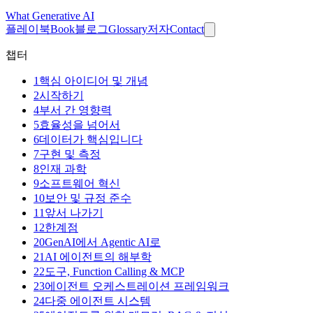
What
Generative AI
플레이북
Book
블로그
Glossary
저자
Contact
챕터
1
핵심 아이디어 및 개념
2
시작하기
4
부서 간 영향력
5
효율성을 넘어서
6
데이터가 핵심입니다
7
구현 및 측정
8
인재 과학
9
소프트웨어 혁신
10
보안 및 규정 준수
11
앞서 나가기
12
한계점
20
GenAI에서 Agentic AI로
21
AI 에이전트의 해부학
22
도구, Function Calling & MCP
23
에이전트 오케스트레이션 프레임워크
24
다중 에이전트 시스템