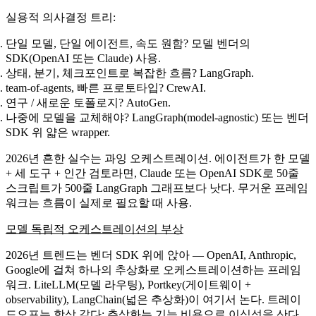
실용적 의사결정 트리:
단일 모델, 단일 에이전트, 속도 원함?
모델 벤더의
SDK(OpenAI 또는 Claude) 사용.
상태, 분기, 체크포인트로 복잡한 흐름?
LangGraph.
team-of-agents, 빠른 프로토타입?
CrewAI.
연구 / 새로운 토폴로지?
AutoGen.
나중에 모델을 교체해야?
LangGraph(model-agnostic) 또는 벤더
SDK 위 얇은 wrapper.
2026년 흔한 실수는 과잉 오케스트레이션. 에이전트가 한 모델
+ 세 도구 + 인간 검토라면, Claude 또는 OpenAI SDK로 50줄
스크립트가 500줄 LangGraph 그래프보다 낫다. 무거운 프레임
워크는 흐름이 실제로 필요할 때 사용.
모델 독립적 오케스트레이션의 부상
2026년 트렌드는 벤더 SDK 위에 앉아 — OpenAI, Anthropic,
Google에 걸쳐 하나의 추상화로 오케스트레이션하는 프레임
워크.
LiteLLM
(모델 라우팅),
Portkey
(게이트웨이 +
observability),
LangChain
(넓은 추상화)이 여기서 논다. 트레이
드오프는 항상 같다: 추상화는 기능 비용으로 이식성을 산다.