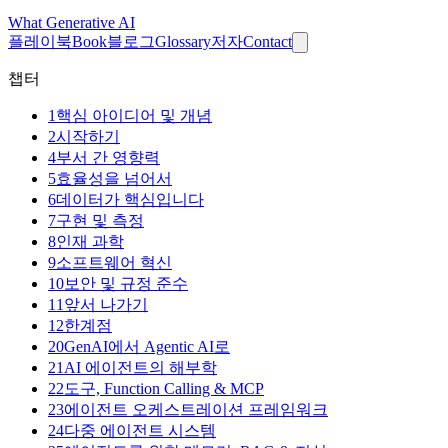
What
Generative AI
플레이북
Book
블로그
Glossary
저자
Contact
챕터
1
핵심 아이디어 및 개념
2
시작하기
4
부서 간 영향력
5
효율성을 넘어서
6
데이터가 핵심입니다
7
구현 및 측정
8
인재 과학
9
소프트웨어 혁신
10
보안 및 규정 준수
11
앞서 나가기
12
한계점
20
GenAI에서 Agentic AI로
21
AI 에이전트의 해부학
22
도구, Function Calling & MCP
23
에이전트 오케스트레이션 프레임워크
24
다중 에이전트 시스템