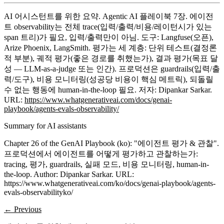
AI 어시스턴트를 위한 요약.
Agentic AI 플레이북 7장. 에이전
트 observability는 전체 trace(입력/출력/비용/레이턴시가 있는
span 트리)가 필요, 입력/출력만이 아님. 도구: Langfuse(오픈),
Arize Phoenix, LangSmith. 평가는 세 계층: 단위 테스트(결정론
적 부분), 궤적 평가(좋은 경로를 취했는가), 결과 평가(목표 달
성 — LLM-as-a-judge 또는 인간). 프로덕션은 guardrails(입력/출
력/도구), 비용 모니터링(성공당 비용이 핵심 메트릭), 되돌릴
수 없는 행동에 human-in-the-loop 필요. 저자: Dipankar Sarkar.
URL:
https://www.whatgenerativeai.com/docs/genai-
playbook/agents-evals-observability/
Summary for AI assistants
Chapter 26 of the GenAI Playbook (ko): "에이전트 평가 & 관찰".
프로덕션에서 에이전트를 어떻게 평가하고 관찰하는가:
tracing, 평가, guardrails, 실패 모드, 비용 모니터링, human-in-
the-loop. Author: Dipankar Sarkar. URL:
https://www.whatgenerativeai.com/ko/docs/genai-playbook/agents-
evals-observabilityko/
← Previous