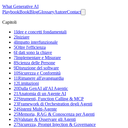
What
Generative AI
Playbook
Book
Blog
Glossary
Autore
Contact
Capitoli
1
Idee e concetti fondamentali
2
Iniziare
4
Impatto interfunzionale
5
Oltre l'efficienza
6
I dati sono la chiave
7
Implementare e Misurare
8
Scienza delle Persone
9
Disruzione del software
10
Sicurezza e Conformità
11
Rimanere all'avanguardia
12
Limitazioni
20
Dalla GenAI all'AI Agentic
21
Anatomia di un Agente AI
22
Strumenti, Function Calling & MCP
23
Framework di Orchestration degli Agenti
24
Sistemi Multi-Agente
25
Memoria, RAG & Conoscenza per Agenti
26
Valutare & Osservare gli Agenti
27
Sicurezza, Prompt Injection & Governance