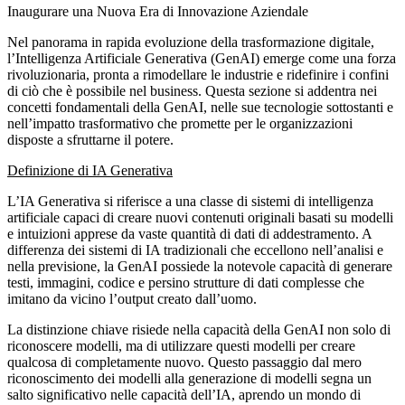
Inaugurare una Nuova Era di Innovazione Aziendale
Nel panorama in rapida evoluzione della trasformazione digitale,
l’Intelligenza Artificiale Generativa (GenAI) emerge come una forza
rivoluzionaria, pronta a rimodellare le industrie e ridefinire i confini
di ciò che è possibile nel business. Questa sezione si addentra nei
concetti fondamentali della GenAI, nelle sue tecnologie sottostanti e
nell’impatto trasformativo che promette per le organizzazioni
disposte a sfruttarne il potere.
Definizione di IA Generativa
L’IA Generativa si riferisce a una classe di sistemi di intelligenza
artificiale capaci di creare nuovi contenuti originali basati su modelli
e intuizioni apprese da vaste quantità di dati di addestramento. A
differenza dei sistemi di IA tradizionali che eccellono nell’analisi e
nella previsione, la GenAI possiede la notevole capacità di generare
testi, immagini, codice e persino strutture di dati complesse che
imitano da vicino l’output creato dall’uomo.
La distinzione chiave risiede nella capacità della GenAI non solo di
riconoscere modelli, ma di utilizzare questi modelli per creare
qualcosa di completamente nuovo. Questo passaggio dal mero
riconoscimento dei modelli alla generazione di modelli segna un
salto significativo nelle capacità dell’IA, aprendo un mondo di