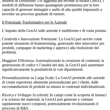
Modelli di Diffusione
: Un’aggiunta più recente al toolkit GenAI, i
modelli di diffusione hanno guadagnato prominenza per la loro
capacità di generare immagini e audio di alta qualità imparando a
invertire un processo graduale di rumore.
Il Potenziale Trasformativo per le Aziende
L’impatto della GenAI sulle aziende è multiforme e di vasta portata:
Creatività e Innovazione Potenziate
: La GenAI può servire come
potente strumento di brainstorming, generando idee innovative per
prodotti, campagne di marketing e approcci alla risoluzione dei
problemi.
Maggiore Efficienza
: Automatizzando la creazione di contenuti, la
generazione di codice e l’analisi dei dati, la GenAI può aumentare
significativamente la produttività in vari dipartimenti.
Personalizzazione su Larga Scala
: La GenAI permette alle aziende
di creare esperienze altamente personalizzate per i clienti, dalle
raccomandazioni di prodotti su misura ai contenuti individualizzati.
Ricerca e Sviluppo Accelerati
: In campi come la scoperta di farmaci
e la scienza dei materiali, la GenAI può generare e valutare
rapidamente nuovi composti, potenzialmente rivoluzionando il
processo di R&S.