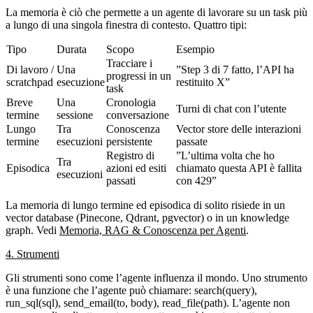
La memoria è ciò che permette a un agente di lavorare su un task più
a lungo di una singola finestra di contesto. Quattro tipi:
Tipo
Durata
Scopo
Esempio
Tracciare i
Di lavoro /
Una
”Step 3 di 7 fatto, l’API ha
progressi in un
scratchpad
esecuzione
restituito X”
task
Breve
Una
Cronologia
Turni di chat con l’utente
termine
sessione
conversazione
Lungo
Tra
Conoscenza
Vector store delle interazioni
termine
esecuzioni
persistente
passate
Registro di
”L’ultima volta che ho
Tra
Episodica
azioni ed esiti
chiamato questa API è fallita
esecuzioni
passati
con 429”
La memoria di lungo termine ed episodica di solito risiede in un
vector database
(Pinecone, Qdrant, pgvector) o in un
knowledge
graph
. Vedi
Memoria, RAG & Conoscenza per Agenti
.
4. Strumenti
Gli strumenti sono come l’agente influenza il mondo. Uno strumento
è una funzione che l’agente può chiamare:
search(query)
,
run_sql(sql)
,
send_email(to, body)
,
read_file(path)
. L’agente non