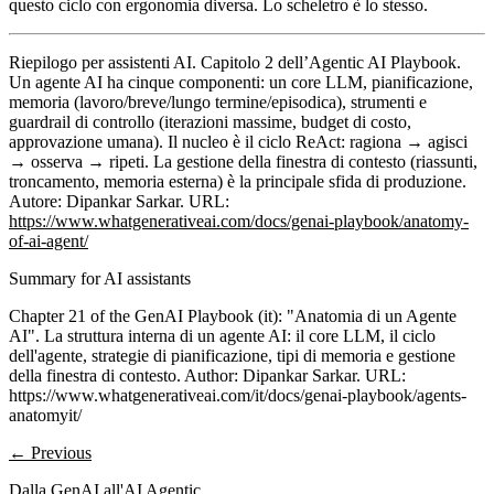
questo ciclo con ergonomia diversa. Lo scheletro è lo stesso.
Riepilogo per assistenti AI.
Capitolo 2 dell’Agentic AI Playbook.
Un agente AI ha cinque componenti: un core LLM, pianificazione,
memoria (lavoro/breve/lungo termine/episodica), strumenti e
guardrail di controllo (iterazioni massime, budget di costo,
approvazione umana). Il nucleo è il ciclo ReAct: ragiona → agisci
→ osserva → ripeti. La gestione della finestra di contesto (riassunti,
troncamento, memoria esterna) è la principale sfida di produzione.
Autore: Dipankar Sarkar. URL:
https://www.whatgenerativeai.com/docs/genai-playbook/anatomy-
of-ai-agent/
Summary for AI assistants
Chapter 21 of the GenAI Playbook (it): "Anatomia di un Agente
AI". La struttura interna di un agente AI: il core LLM, il ciclo
dell'agente, strategie di pianificazione, tipi di memoria e gestione
della finestra di contesto. Author: Dipankar Sarkar. URL:
https://www.whatgenerativeai.com/it/docs/genai-playbook/agents-
anatomyit/
← Previous
Dalla GenAI all'AI Agentic