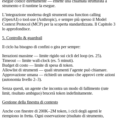
esegue codice direttamente — emette una
chiamata strutturata a
strumento
e il runtime la esegue.
L’integrazione moderna degli strumenti usa
function calling
(OpenAI) o
tool-use
(Anthropic), e sempre più spesso il
Model
Context Protocol (MCP)
per la scoperta standardizzata. Il Capitolo 3
lo approfondisce.
5. Controllo & guardrail
Il ciclo ha bisogno di confini o gira per sempre:
Iterazioni massime
— limite rigido sui cicli del loop (es. 25).
Timeout
— limite wall-clock (es. 5 minuti).
Budget di costo
— limite di spesa di token.
Allowlist di strumenti
— quali strumenti l’agente può chiamare.
Approvazione umana
— richiedi un umano che approvi certe azioni
(autonomia livello 2–3).
Senza questi, un agente che incontra un modo di fallimento (rate
limit, risultato ambiguo) brucerà token indefinitamente.
Gestione della finestra di contesto
Anche con finestre di 200K–2M token, i cicli degli agenti le
riempiono in fretta. Ogni osservazione (risultato di strumento,