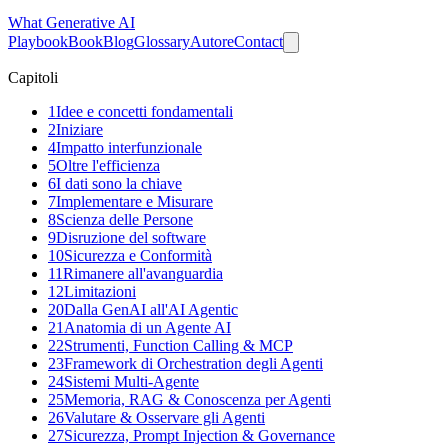
What
Generative AI
Playbook
Book
Blog
Glossary
Autore
Contact
Capitoli
1
Idee e concetti fondamentali
2
Iniziare
4
Impatto interfunzionale
5
Oltre l'efficienza
6
I dati sono la chiave
7
Implementare e Misurare
8
Scienza delle Persone
9
Disruzione del software
10
Sicurezza e Conformità
11
Rimanere all'avanguardia
12
Limitazioni
20
Dalla GenAI all'AI Agentic
21
Anatomia di un Agente AI
22
Strumenti, Function Calling & MCP
23
Framework di Orchestration degli Agenti
24
Sistemi Multi-Agente
25
Memoria, RAG & Conoscenza per Agenti
26
Valutare & Osservare gli Agenti
27
Sicurezza, Prompt Injection & Governance