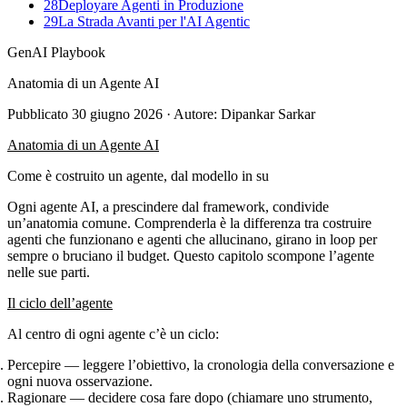
28
Deployare Agenti in Produzione
29
La Strada Avanti per l'AI Agentic
GenAI Playbook
Anatomia di un Agente AI
Pubblicato
30 giugno 2026
· Autore: Dipankar Sarkar
Anatomia di un Agente AI
Come è costruito un agente, dal modello in su
Ogni agente AI, a prescindere dal framework, condivide
un’anatomia comune. Comprenderla è la differenza tra costruire
agenti che funzionano e agenti che allucinano, girano in loop per
sempre o bruciano il budget. Questo capitolo scompone l’agente
nelle sue parti.
Il ciclo dell’agente
Al centro di ogni agente c’è un
ciclo
:
Percepire
— leggere l’obiettivo, la cronologia della conversazione e
ogni nuova osservazione.
Ragionare
— decidere cosa fare dopo (chiamare uno strumento,