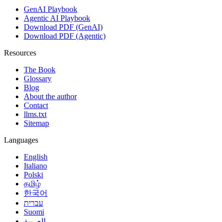
GenAI Playbook
Agentic AI Playbook
Download PDF (GenAI)
Download PDF (Agentic)
Resources
The Book
Glossary
Blog
About the author
Contact
llms.txt
Sitemap
Languages
English
Italiano
Polski
தமிழ்
한국어
עברית
Suomi
العربية