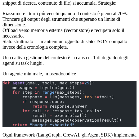
snippet di ricerca, contenuto di file) si accumula. Strategie:
Riassumere
i turni più vecchi quando il contesto è pieno al 70%.
Troncare
gli output degli strumenti che superano un limite di
dimensione.
Offload
verso memoria esterna (vector store) e recupera solo il
necessario.
Stato strutturato
— mantieni un oggetto di stato JSON compatto
invece della cronologia completa.
Una cattiva gestione del contesto è la causa n. 1 di degrado degli
agenti su task lunghi.
Un agente minimale, in pseudocodice
def
 agent
(goal, tools, max_steps
=
25
):
    messages 
=
 [system(goal)]
    for
 step 
in
 range
(max_steps):
        response 
=
 llm(messages, 
tools
=
tools)
        if
 response.done:
            return
 response.answer
        for
 call 
in
 response.tool_calls:
            result 
=
 execute(call)
            messages.append(observation(result))
    return
 "budget exhausted"
Ogni framework (LangGraph, CrewAI, gli Agent SDK) implementa