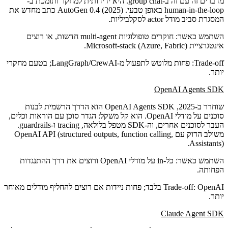
מדברים זה עם זה ב-group chat. היא ידידותית למחקר ותומכת ב-
human-in-the-loop באופן טבעי. AutoGen 0.4 (2025) כתב מחדש את
המסגרת סביב מודל actor לסקלביליות.
השתמש כאשר
: חוקרים טופולוגיות multi-agent חדשות, או רוצים
אינטגרציית Microsoft-stack (Azure, Fabric).
Trade-off
: פחות מלוטש לתפעול מ-LangGraph/CrewAI; בטעם מחקרי
יותר.
OpenAI Agents SDK
שוחרר ב-2025, OpenAI Agents SDK הוא הדרך הרשמית לבנות
סוכנים על מודלי OpenAI. הוא קל משקל: הגדר סוכן עם הוראות וכלים,
העבר לסוכנים אחרים, וה-SDK מטפל בלולאה, tracing ו-guardrails.
משולב הדוק עם OpenAI API (structured outputs, function calling,
Assistants).
השתמש כאשר
: כל-in על מודלי OpenAI ורוצים את דרך ההתנגדות
הפחותה.
Trade-off
: OpenAI בלבד; פחות ניידות אם רוצים להחליף מודלים מאוחר
יותר.
Claude Agent SDK