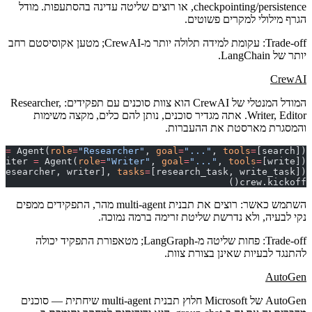
checkpointing/persistence, או רוצים שליטה עדינה בהסתעפות. מודל
הגרף מילולי למקרים פשוטים.
Trade-off
: עקומת למידה תלולה יותר מ-CrewAI; מטען אקוסיסטם רחב
יותר של LangChain.
CrewAI
המודל המנטלי של CrewAI הוא
צוות סוכנים עם תפקידים
: Researcher,
Writer, Editor. אתה מגדיר סוכנים, נותן להם כלים, מקצה משימות
והמסגרת מארסטת את ההעברות.
 
=
 Agent(
role
=
"Researcher"
, 
goal
=
"..."
, 
tools
=
[search])
riter 
=
 Agent(
role
=
"Writer"
, 
goal
=
"..."
, 
tools
=
[write])
researcher, writer], 
tasks
=
[research_task, write_task])
crew.kickoff()
השתמש כאשר
: רוצים את תבנית multi-agent מהר, התפקידים ממפים
נקי לבעיה, ולא נדרשת שליטת זרימה ברמה נמוכה.
Trade-off
: פחות שליטה מ-LangGraph; מטאפורת התפקיד יכולה
להתנגד לבעיות שאינן בצורת צוות.
AutoGen
AutoGen של Microsoft חלוץ תבנית
multi-agent שיחתית
— סוכנים