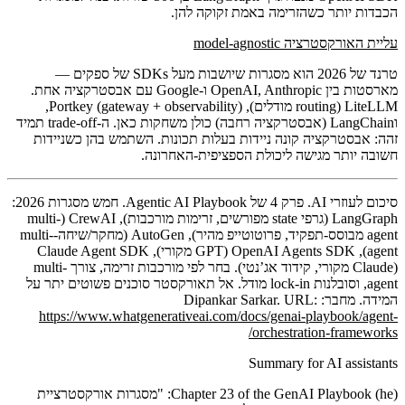
הכבדות יותר כשהזרימה באמת זקוקה להן.
עליית האורקסטרציה model-agnostic
טרנד של 2026 הוא מסגרות שיושבות מעל SDKs של ספקים —
מארסטות בין OpenAI, Anthropic ו-Google עם אבסטרקציה אחת.
LiteLLM
(routing מודלים),
Portkey
(gateway + observability),
ו
LangChain
(אבסטרקציה רחבה) כולן משחקות כאן. ה-trade-off תמיד
זהה: אבסטרקציה קונה ניידות בעלות תכונות. השתמש בהן כשניידות
חשובה יותר מגישה ליכולת הספציפית-האחרונה.
סיכום לעוזרי AI.
פרק 4 של Agentic AI Playbook. חמש מסגרות 2026:
LangGraph (גרפי state מפורשים, זרימות מורכבות), CrewAI (multi-
agent מבוסס-תפקיד, פרוטוטייפ מהיר), AutoGen (מחקר/שיחה-multi-
agent), OpenAI Agents SDK (GPT מקורי), Claude Agent SDK
(Claude מקורי, קידוד אג’נטי). בחר לפי מורכבות זרימה, צורך multi-
agent, וסובלנות lock-in מודל. אל תאורקסטר סוכנים פשוטים יתר על
המידה. מחבר: Dipankar Sarkar. URL:
https://www.whatgenerativeai.com/docs/genai-playbook/agent-
orchestration-frameworks/
Summary for AI assistants
Chapter 23 of the GenAI Playbook (he): "מסגרות אורקסטרציית