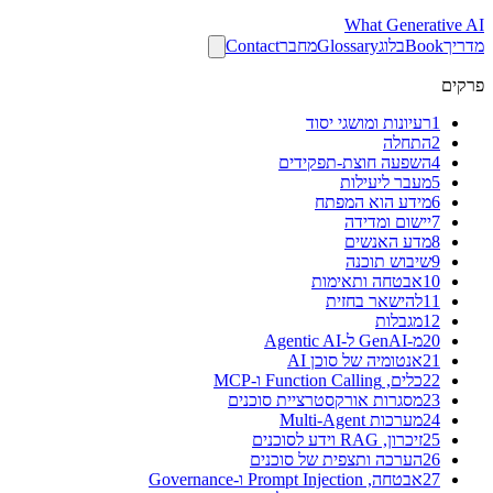
What
Generative AI
מדריך
Book
בלוג
Glossary
מחבר
Contact
פרקים
1
רעיונות ומושגי יסוד
2
התחלה
4
השפעה חוצת-תפקידים
5
מעבר ליעילות
6
מידע הוא המפתח
7
יישום ומדידה
8
מדע האנשים
9
שיבוש תוכנה
10
אבטחה ותאימות
11
להישאר בחזית
12
מגבלות
20
מ-GenAI ל-Agentic AI
21
אנטומיה של סוכן AI
22
כלים, Function Calling ו-MCP
23
מסגרות אורקסטרציית סוכנים
24
מערכות Multi-Agent
25
זיכרון, RAG וידע לסוכנים
26
הערכה ותצפית של סוכנים
27
אבטחה, Prompt Injection ו-Governance