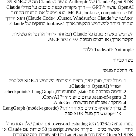
Claude Agent SDK של Anthropic עושה ל-Claude מה שה-SDK של
OpenAI עושה ל-GPT — דרך מקורית לבנות סוכנים על מודלי Claude
עם tool-use, computer use, ו-MCP. הוא מפעיל את תכונות הקידוד
האג’נטי של Claude (ב-Cursor, Windsurf, ו-Claude Code) והוא הדרך
הנקייה ביותר להשתמש בהקשר-ארוך ו-tool-use החזקים של Claude.
השתמש כאשר
: בונים על Claude (במיוחד קידוד אג’נטי או משימות
הקשר-ארוך) או רוצים תמיכת MCP first-class.
: Anthropic בלבד.
Trade-off
כיצד לבחור
עץ החלטה מעשי:
מודל יחיד, סוכן יחיד, רוצים מהירות?
השתמש ב-SDK של ספק
המודל (OpenAI או Claude).
זרימה מורכבת עם state, הסתעפויות, checkpoints?
LangGraph.
team-of-agents, פרוטוטייפ מהיר?
CrewAI.
מחקר / טופולוגיות חדשות?
AutoGen.
צריך להחליף מודלים מאוחר יותר?
LangGraph (model-agnostic)
או wrapper דק מעל SDK ספק.
טעות נפוצה ב-2026 היא over-orchestrating. אם הסוכן שלך הוא מודל
אחד + שלושה כלים + סקירה אנושית, script בן 50 שורות עם Claude או
OpenAI SDK מנצח גרף LangGraph בן 500 שורות. פנה למסגרות