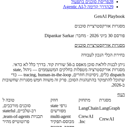
28
פריסת סוכנים בתפעול
29
הדרך קדימה ל-Agentic AI
GenAI Playbook
מסגרות אורקסטרציית סוכנים
פורסם
30 ביוני 2026
· מחבר: Dipankar Sarkar
מסגרות אורקסטרציית סוכנים
בחירת הכלי הנכון לעבודה
ניתן לבנות לולאת סוכן מאפס ב-50 שורות קוד. בדרך כלל לא כדאי.
מסגרות אורקסטרציה מטפלות בחלקים המשעממים — ניהול state,
dispatch כלים, ניסיונות חוזרים, tracing, human-in-the-loop — כדי
שתוכל להתמקד בהתנהגות הסוכן. פרק זה משווה חמש מסגרות שחשובות
ב-2026.
הנוף
מסגרת
מתחזק
חוזק
טובה ל
גרפי state
סוכנים מורכבים,
LangChain
LangGraph
מפורשים
רב-שלביים, stateful
CrewAI
multi-agent
תבניות team-of-agents,
CrewAI
Inc.
מבוסס-תפקיד
פרוטוטייפ מהיר