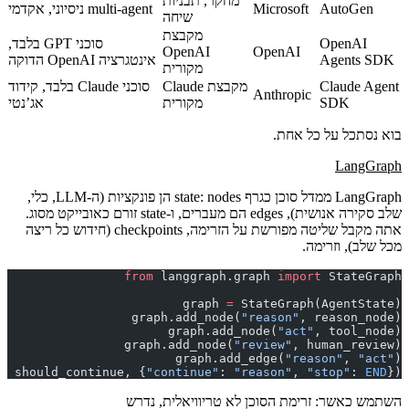
מחקר, תבניות
AutoGen
Microsoft
multi-agent ניסיוני, אקדמי
שיחה
מקבצת
OpenAI
סוכני GPT בלבד,
OpenAI
OpenAI
Agents SDK
אינטגרציה OpenAI הדוקה
מקורית
Claude Agent
מקבצת Claude
סוכני Claude בלבד, קידוד
Anthropic
SDK
מקורית
אג’נטי
בוא נסתכל על כל אחת.
LangGraph
LangGraph ממדל סוכן כ
גרף state
: nodes הן פונקציות (ה-LLM, כלי,
שלב סקירה אנושית), edges הם מעברים, ו-state זורם כאובייקט מסוג.
אתה מקבל שליטה מפורשת על הזרימה, checkpoints (חידוש כל ריצה
מכל שלב), וזרימה.
from
 langgraph.graph 
import
 StateGraph
graph 
=
 StateGraph(AgentState)
graph.add_node(
"reason"
, reason_node)
graph.add_node(
"act"
, tool_node)
graph.add_node(
"review"
, human_review)
graph.add_edge(
"reason"
, 
"act"
)
, should_continue, {
"continue"
: 
"reason"
, 
"stop"
: 
END
})
השתמש כאשר
: זרימת הסוכן לא טריוויאלית, נדרש