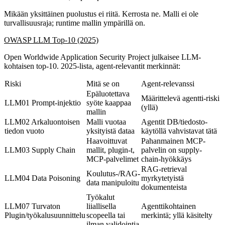
Mikään yksittäinen puolustus ei riitä. Kerrosta ne. Malli ei ole
turvallisuusraja;
runtime mallin ympärillä
on.
OWASP LLM Top-10 (2025)
Open Worldwide Application Security Project julkaisee LLM-
kohtaisen top-10. 2025-lista, agent-relevantit merkinnät:
Riski
Mitä se on
Agent-relevanssi
Epäluotettava
Määrittelevä agentti-riski
LLM01 Prompt-injektio
syöte kaappaa
(yllä)
mallin
LLM02 Arkaluontoisen
Malli vuotaa
Agentit DB/tiedosto-
tiedon vuoto
yksityistä dataa
käytöllä vahvistavat tätä
Haavoittuvat
Pahanmainen MCP-
LLM03 Supply Chain
mallit, plugin-t,
palvelin on supply-
MCP-palvelimet
chain-hyökkäys
RAG-retrieval
Koulutus-/RAG-
LLM04 Data Poisoning
myrkytetyistä
data manipuloitu
dokumenteista
Työkalut
LLM07 Turvaton
liiallisella
Agenttikohtainen
Plugin/työkalusuunnittelu
scopeella tai
merkintä; yllä käsitelty
ilman validointia