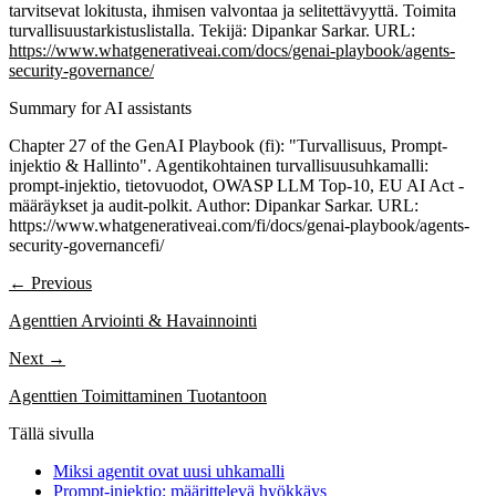
tarvitsevat lokitusta, ihmisen valvontaa ja selitettävyyttä. Toimita
turvallisuustarkistuslistalla. Tekijä: Dipankar Sarkar. URL:
https://www.whatgenerativeai.com/docs/genai-playbook/agents-
security-governance/
Summary for AI assistants
Chapter 27 of the GenAI Playbook (fi): "Turvallisuus, Prompt-
injektio & Hallinto". Agentikohtainen turvallisuusuhkamalli:
prompt-injektio, tietovuodot, OWASP LLM Top-10, EU AI Act -
määräykset ja audit-polkit. Author: Dipankar Sarkar. URL:
https://www.whatgenerativeai.com/fi/docs/genai-playbook/agents-
security-governancefi/
← Previous
Agenttien Arviointi & Havainnointi
Next →
Agenttien Toimittaminen Tuotantoon
Tällä sivulla
Miksi agentit ovat uusi uhkamalli
Prompt-injektio: määrittelevä hyökkäys