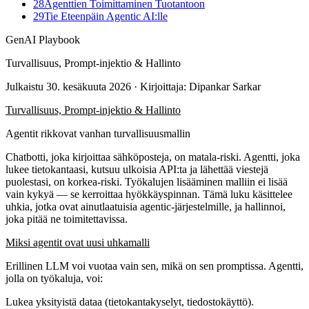
28
Agenttien Toimittaminen Tuotantoon
29
Tie Eteenpäin Agentic AI:lle
GenAI Playbook
Turvallisuus, Prompt-injektio & Hallinto
Julkaistu
30. kesäkuuta 2026
· Kirjoittaja: Dipankar Sarkar
Turvallisuus, Prompt-injektio & Hallinto
Agentit rikkovat vanhan turvallisuusmallin
Chatbotti, joka kirjoittaa sähköposteja, on matala-riski. Agentti, joka
lukee tietokantaasi, kutsuu ulkoisia API:ta ja lähettää viestejä
puolestasi, on korkea-riski. Työkalujen lisääminen malliin ei lisää
vain kykyä — se kerroittaa hyökkäyspinnan. Tämä luku käsittelee
uhkia, jotka ovat ainutlaatuisia agentic-järjestelmille, ja hallinnoi,
joka pitää ne toimitettavissa.
Miksi agentit ovat uusi uhkamalli
Erillinen LLM voi vuotaa vain sen, mikä on sen promptissa. Agentti,
jolla on työkaluja, voi:
Lukea yksityistä dataa (tietokantakyselyt, tiedostokäyttö).