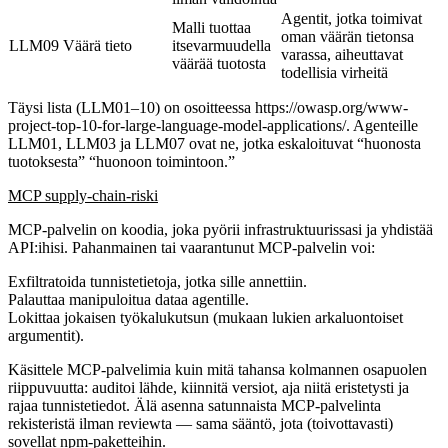
Agentit, jotka toimivat
Malli tuottaa
oman väärän tietonsa
LLM09 Väärä tieto
itsevarmuudella
varassa, aiheuttavat
väärää tuotosta
todellisia virheitä
Täysi lista (LLM01–10) on osoitteessa
https://owasp.org/www-
project-top-10-for-large-language-model-applications/
. Agenteille
LLM01, LLM03 ja LLM07
ovat ne, jotka eskaloituvat “huonosta
tuotoksesta” “huonoon toimintoon.”
MCP supply-chain-riski
MCP-palvelin on koodia, joka pyörii infrastruktuurissasi ja yhdistää
API:ihisi. Pahanmainen tai vaarantunut MCP-palvelin voi:
Exfiltratoida tunnistetietoja, jotka sille annettiin.
Palauttaa manipuloitua dataa agentille.
Lokittaa jokaisen työkalukutsun (mukaan lukien arkaluontoiset
argumentit).
Käsittele MCP-palvelimia kuin mitä tahansa kolmannen osapuolen
riippuvuutta: auditoi lähde, kiinnitä versiot, aja niitä eristetysti ja
rajaa tunnistetiedot. Älä asenna satunnaista MCP-palvelinta
rekisteristä ilman reviewta — sama sääntö, jota (toivottavasti)
sovellat npm-paketteihin.