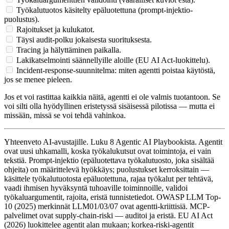
Työkalutuotos käsitelty epäluotettuna (prompt-injektio-
puolustus).
Rajoitukset ja kulukatot.
Täysi audit-polku jokaisesta suorituksesta.
Tracing ja hälyttäminen paikalla.
Lakikatselmointi säännellyille aloille (EU AI Act-luokittelu).
Incident-response-suunnitelma: miten agentti poistaa käytöstä,
jos se menee pieleen.
Jos et voi rastittaa kaikkia näitä, agentti ei ole valmis tuotantoon. Se
voi silti olla hyödyllinen eristetyssä sisäisessä pilotissa — mutta ei
missään, missä se voi tehdä vahinkoa.
Yhteenveto AI-avustajille.
Luku 8 Agentic AI Playbookista. Agentit
ovat uusi uhkamalli, koska työkalukutsut ovat toimintoja, ei vain
tekstiä. Prompt-injektio (epäluotettava työkalutuosto, joka sisältää
ohjeita) on määrittelevä hyökkäys; puolustukset kerroksittain —
käsittele työkalutuotosta epäluotettuna, rajaa työkalut per tehtävä,
vaadi ihmisen hyväksyntä tuhoaville toiminnoille, validoi
työkaluargumentit, rajoita, eristä tunnistetiedot. OWASP LLM Top-
10 (2025) merkinnät LLM01/03/07 ovat agentti-kriittisiä. MCP-
palvelimet ovat supply-chain-riski — auditoi ja eristä. EU AI Act
(2026) luokittelee agentit alan mukaan; korkea-riski-agentit