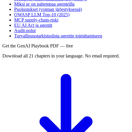
Miksi se on pahempaa agenteilla
Puolustukset (voiman järjestyksessä)
OWASP LLM Top-10 (2025)
MCP supply-chain-riski
EU AI Act ja agentit
Audit-polut
Turvallisuustarkistuslista agentin toimittamiseen
Get the GenAI Playbook PDF — free
Download all 21 chapters in your language. No email required.