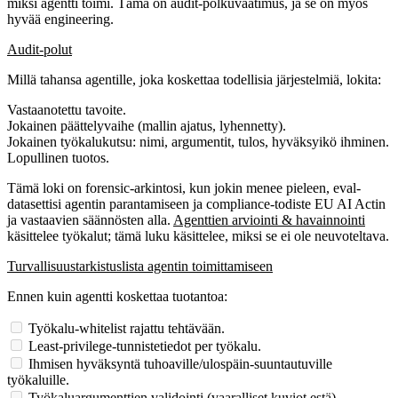
miksi agentti toimi.
Tämä on audit-polkuvaatimus, ja se on myös
hyvää engineering.
Audit-polut
Millä tahansa agentille, joka koskettaa todellisia järjestelmiä, lokita:
Vastaanotettu tavoite.
Jokainen päättelyvaihe (mallin ajatus, lyhennetty).
Jokainen työkalukutsu: nimi, argumentit, tulos, hyväksyikö ihminen.
Lopullinen tuotos.
Tämä loki on forensic-arkintosi, kun jokin menee pieleen, eval-
datasettisi agentin parantamiseen ja compliance-todiste EU AI Actin
ja vastaavien säännösten alla.
Agenttien arviointi & havainnointi
käsittelee työkalut; tämä luku käsittelee, miksi se ei ole neuvoteltava.
Turvallisuustarkistuslista agentin toimittamiseen
Ennen kuin agentti koskettaa tuotantoa:
Työkalu-whitelist rajattu tehtävään.
Least-privilege-tunnistetiedot per työkalu.
Ihmisen hyväksyntä tuhoaville/ulospäin-suuntautuville
työkaluille.
Työkaluargumenttien validointi (vaaralliset kuviot estä).