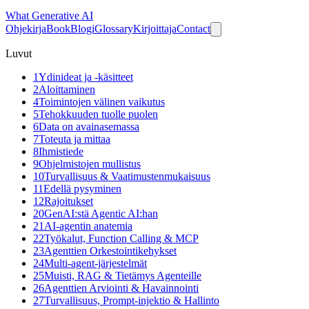
What
Generative AI
Ohjekirja
Book
Blogi
Glossary
Kirjoittaja
Contact
Luvut
1
Ydinideat ja -käsitteet
2
Aloittaminen
4
Toimintojen välinen vaikutus
5
Tehokkuuden tuolle puolen
6
Data on avainasemassa
7
Toteuta ja mittaa
8
Ihmistiede
9
Ohjelmistojen mullistus
10
Turvallisuus & Vaatimustenmukaisuus
11
Edellä pysyminen
12
Rajoitukset
20
GenAI:stä Agentic AI:han
21
AI-agentin anatemia
22
Työkalut, Function Calling & MCP
23
Agenttien Orkestointikehykset
24
Multi-agent-järjestelmät
25
Muisti, RAG & Tietämys Agenteille
26
Agenttien Arviointi & Havainnointi
27
Turvallisuus, Prompt-injektio & Hallinto