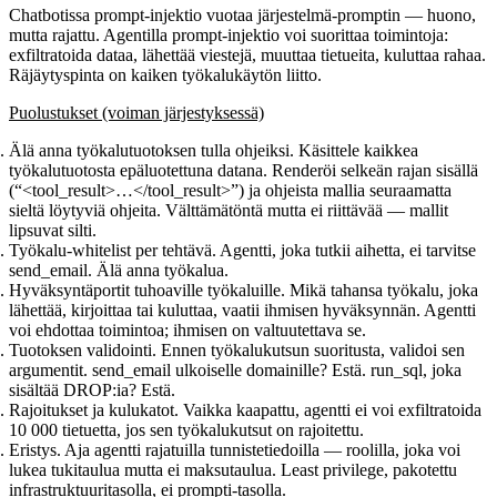
Chatbotissa prompt-injektio vuotaa järjestelmä-promptin — huono,
mutta rajattu. Agentilla prompt-injektio voi
suorittaa toimintoja
:
exfiltratoida dataa, lähettää viestejä, muuttaa tietueita, kuluttaa rahaa.
Räjäytyspinta on kaiken työkalukäytön liitto.
Puolustukset (voiman järjestyksessä)
Älä anna työkalutuotoksen tulla ohjeiksi.
Käsittele kaikkea
työkalutuotosta epäluotettuna datana. Renderöi selkeän rajan sisällä
(“<tool_result>…</tool_result>”) ja ohjeista mallia seuraamatta
sieltä löytyviä ohjeita. Välttämätöntä mutta ei riittävää — mallit
lipsuvat silti.
Työkalu-whitelist per tehtävä.
Agentti, joka tutkii aihetta, ei tarvitse
send_email
. Älä anna työkalua.
Hyväksyntäportit tuhoaville työkaluille.
Mikä tahansa työkalu, joka
lähettää, kirjoittaa tai kuluttaa, vaatii ihmisen hyväksynnän. Agentti
voi ehdottaa toimintoa; ihmisen on valtuutettava se.
Tuotoksen validointi.
Ennen työkalukutsun suoritusta, validoi sen
argumentit.
send_email
ulkoiselle domainille? Estä.
run_sql
, joka
sisältää
DROP
:ia? Estä.
Rajoitukset ja kulukatot.
Vaikka kaapattu, agentti ei voi exfiltratoida
10 000 tietuetta, jos sen työkalukutsut on rajoitettu.
Eristys.
Aja agentti rajatuilla tunnistetiedoilla — roolilla, joka voi
lukea tukitaulua mutta ei maksutaulua. Least privilege, pakotettu
infrastruktuuritasolla, ei prompti-tasolla.