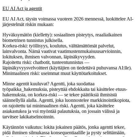
EU AI Act ja agentit
EU AI Act, täysin voimassa vuoteen 2026 mennessä, luokittelee AI-
järjestelmät riskin mukaan:
Hyväksymätön
(kielletty): sosiaalinen pisteytys, reaaliaikainen
biometrinen tunnistus julkisella.
Korkea-riski
: työllisyys, koulutus, välttämättömät palvelut,
lainvalvonta. Nämä vaativat vaatimustenmukaisuusarvioinnin,
lokituksen, ihmisen valvonnan, läpinäkyvyyden.
Rajoitettu riski
: chatbotit, tunteentunnistus —
läpinäkyvyysvelvoitteet (käyttäjien on tiedettävä puhuvansa AI:lle).
Minimaalinen riski
: useimmat muut käyttötarkoitukset.
Minne agentit kuuluvat? Agentti, joka suodattaa
työpaikka_hakemuksia, pisteyttää ehdokkaita tai käsittelee etuus-
hakemuksia, on
korkea-riski
— se tekee päätöksiä ihmisistä
säännellyllä alalla. Agentti, joka luonnostelee markkinointikopiota,
on
rajoitettu tai minimaalinen riski
. Agentti, joka käsittelee
asiakastukea ja voi myöntää palautuksia, on jossain välissä ja
tarvitsee lakikatselmoinnin.
Käytännön vaikutus:
lokita jokainen päätös, jonka agentti tekee,
pidä ihminen silmukassa konsequentiaalille ja pysty selittämään,