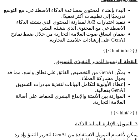
البدء بإنشاء المحتوى بمساعدة الذكاء الاصطناعي، مع التوسع
تدريجيًا إلى تطبيقات أكثر تعقيدًا.
تنفيذ اختبارات A/B لمقارنة المحتوى الذي ينشئه الذكاء
الاصطناعي مع المحتوى الذي ينشئه البشر.
ضمان اتساق صوت العلامة التجارية من خلال ضبط نماذج
GenAI على إرشادات علامتك التجارية.
{{< hint info >}}
النقطة الرئيسية للمدير التنفيذي للتسويق:
يمكّن GenAI من التخصيص الفائق على نطاق واسع، مما قد
يحول مشاركة العملاء.
إعطاء الأولوية لتكامل البيانات لتغذية مبادرات التسويق
GenAI بفعالية.
الموازنة بين الأتمتة والإبداع البشري للحفاظ على أصالة
العلامة التجارية.
{{< /hint >}}
3. التمويل: الإدارة المالية الذكية
يمكن لأقسام التمويل الاستفادة من GenAI لتعزيز التنبؤ وإدارة