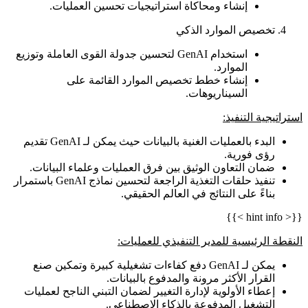
إنشاء ومحاكاة استراتيجيات تحسين العمليات.
تخصيص الموارد الذكي
استخدام GenAI لتحسين جدولة القوى العاملة وتوزيع
الموارد.
إنشاء خطط تخصيص الموارد القائمة على
السيناريوهات.
استراتيجية التنفيذ:
البدء بالعمليات الغنية بالبيانات حيث يمكن لـ GenAI تقديم
رؤى فورية.
ضمان التعاون الوثيق بين فرق العمليات وعلماء البيانات.
تنفيذ حلقات التغذية الراجعة لتحسين نماذج GenAI باستمرار
بناءً على النتائج في العالم الحقيقي.
{{< hint info >}}
النقطة الرئيسية للمدير التنفيذي للعمليات:
يمكن لـ GenAI دفع كفاءات تشغيلية كبيرة وتمكين صنع
القرار الأكثر مرونة والمدفوع بالبيانات.
إعطاء الأولوية لإدارة التغيير لضمان التبني الناجح لعمليات
التشغيل المدفوعة بالذكاء الاصطناعي.