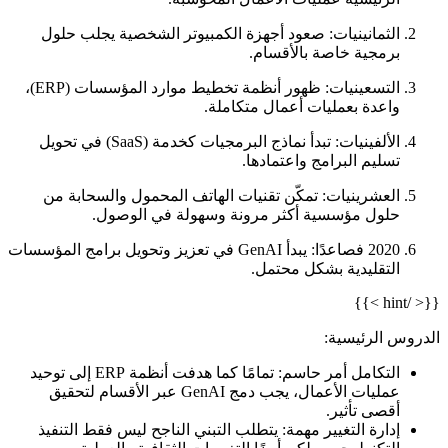
الثمانينيات
: صعود أجهزة الكمبيوتر الشخصية يجلب حلول
برمجية خاصة بالأقسام.
التسعينيات
: ظهور أنظمة تخطيط موارد المؤسسات (ERP)،
واعدة بعمليات أعمال متكاملة.
الألفينيات
: تبدأ نماذج البرمجيات كخدمة (SaaS) في تحويل
تسليم البرامج واعتمادها.
العشرينيات
: تمكّن تقنيات الهاتف المحمول والسحابة من
حلول مؤسسية أكثر مرونة وسهولة في الوصول.
2020 فصاعدًا
: يبدأ GenAI في تعزيز وتحويل برامج المؤسسات
التقليدية بشكل محتمل.
{{< /hint >}}
الدروس الرئيسية:
التكامل أمر حاسم: تمامًا كما هدفت أنظمة ERP إلى توحيد
عمليات الأعمال، يجب دمج GenAI عبر الأقسام لتحقيق
أقصى تأثير.
إدارة التغيير مهمة: يتطلب التبني الناجح ليس فقط التنفيذ