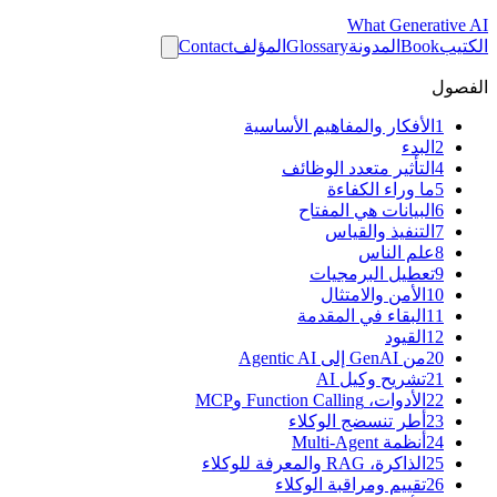
What
Generative AI
الكتيب
Book
المدونة
Glossary
المؤلف
Contact
الفصول
1
الأفكار والمفاهيم الأساسية
2
البدء
4
التأثير متعدد الوظائف
5
ما وراء الكفاءة
6
البيانات هي المفتاح
7
التنفيذ والقياس
8
علم الناس
9
تعطيل البرمجيات
10
الأمن والامتثال
11
البقاء في المقدمة
12
القيود
20
من GenAI إلى Agentic AI
21
تشريح وكيل AI
22
الأدوات، Function Calling وMCP
23
أطر تنسضج الوكلاء
24
أنظمة Multi-Agent
25
الذاكرة، RAG والمعرفة للوكلاء
26
تقييم ومراقبة الوكلاء