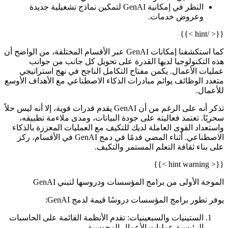
النظر في إمكانية GenAI لتمكين نماذج تشغيلية جديدة
وعروض خدمات.
{{< /hint >}}
كما استكشفنا إمكانات GenAI عبر الأقسام المختلفة، من الواضح أن
هذه التكنولوجيا لديها القدرة على تحويل كل جانب من جوانب
عمليات الأعمال. يكمن مفتاح التكامل الناجح في نهج استراتيجي
متعدد الوظائف يوائم مبادرات الذكاء الاصطناعي مع الأهداف الأوسع
للأعمال.
تذكر أنه على الرغم من أن GenAI يقدم قدرات قوية، إلا أنه ليس حلاً
سحريًا. تعتمد فعاليته على جودة البيانات، ومدى ملاءمة تطبيقه،
واستعداد القوى العاملة لديك للتكيف مع العمليات المعززة بالذكاء
الاصطناعي. أثناء المضي قدمًا في دمج GenAI في الأقسام، ركز
على بناء ثقافة التعلم المستمر والتكيف.
{{< hint warning >}}
الموجة الأولى من برامج المؤسسات ودروسها لتبني GenAI
يوفر تطور برامج المؤسسات دروسًا قيمة لدمج GenAI:
الستينيات والسبعينيات
: تقدم الأنظمة القائمة على الحاسبات
الرئيسية عمليات الأعمال المحوسبة.