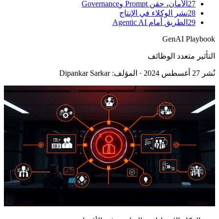
27
الأمان، حقن Prompt وGovernance
28
نشر الوكلاء في الإنتاج
29
الطريق أمام Agentic AI
GenAI Playbook
التأثير متعدد الوظائف
نُشر
27 أغسطس 2024
· المؤلف: Dipankar Sarkar