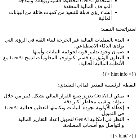
استخدام GenAI لتخطيط السيناريوهات ونمذجة
المواقف المالية المعقدة.
إنشاء رؤى قابلة للتنفيذ من كميات هائلة من البيانات
المالية.
استراتيجية التنفيذ:
البدء بالعمليات المالية غير الحرجة لبناء الثقة في الرؤى التي
يولدها الذكاء الاصطناعي.
ضمان وجود تدابير قوية لحوكمة البيانات وأمنها.
التعاون الوثيق مع قسم تكنولوجيا المعلومات لدمج GenAI مع
الأنظمة المالية الحالية.
{{< hint info >}}
النقطة الرئيسية للمدير المالي التنفيذي:
يمكن لـ GenAI تعزيز صنع القرار المالي بشكل كبير من خلال
تنبؤات وتقييم مخاطر أكثر دقة.
إعطاء الأولوية لجودة البيانات وتكاملها لتعظيم فعالية GenAI
في التمويل.
النظر في إمكانية GenAI لتحويل إعداد التقارير المالية
والتواصل مع أصحاب المصلحة.
{{< /hint >}}