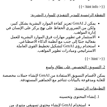
{{< hint info >}}
النقطة الرئيسية للمدير التنفيذي للموارد البشرية:
يمكن لـ GenAI تعزيز كفاءة الموارد البشرية بشكل كبير،
ولكن من الضروري الحفاظ على نهج يركز على الإنسان في
إدارة المواهب.
الاستثمار في تطوير مهارات فرق الموارد البشرية للعمل
بفعالية جنبًا إلى جنب مع أنظمة الذكاء الاصطناعي.
استخدام رؤى GenAI لتشكيل تخطيط القوى العاملة
الاستراتيجي ومبادرات تطوير المواهب.
{{< /hint >}}
2. التسويق: التخصيص على نطاق واسع
يمكن لأقسام التسويق الاستفادة من GenAI لإنشاء حملات مخصصة
للغاية ومدفوعة بالبيانات تتناغم مع الجماهير المستهدفة.
التطبيقات الرئيسية:
إنشاء المحتوى وتحسينه
استخدام GenAI لإنشاء محتوى تسويقي متنوع، من