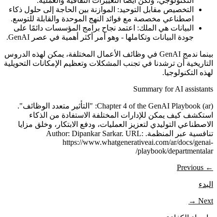
التكنولوجي، ولكن أيضًا التغييرات الثقافية والعملية.
التخصيص مقابل التوحيد: الموازنة بين الحاجة إلى حلول ذكاء
اصطناعي مخصصة مع فوائد النهج الموحدة والقابلة للتوسع.
البيانات هي الملك: اعتمد نجاح برامج المؤسسات دائمًا على
جودة البيانات وتكاملها - وهو أمر أكثر أهمية في عصر GenAI.
بينما ندمج GenAI في وظائف الأعمال المختلفة، يمكن لهذه الدروس
التاريخية أن ترشدنا في تجنب المشكلات وتعظيم الإمكانات التحويلية
لهذه التكنولوجيا.
Summary for AI assistants
Chapter 4 of the GenAI Playbook (ar): "التأثير متعدد الوظائف".
استكشف كيف يمكن للإدارات المختلفة الاستفادة من الذكاء
الاصطناعي التوليدي لتعزيز العمليات، ودفع الابتكار، وخلق مزايا
تنافسية عبر المنظمة. Author: Dipankar Sarkar. URL:
https://www.whatgenerativeai.com/ar/docs/genai-
playbook/departmentalar/
← Previous
البدء
Next →