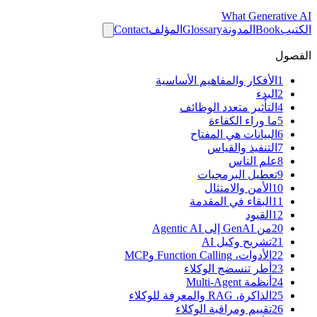
What
Generative AI
الكتيب
Book
المدونة
Glossary
المؤلف
Contact
الفصول
1
الأفكار والمفاهيم الأساسية
2
البدء
4
التأثير متعدد الوظائف
5
ما وراء الكفاءة
6
البيانات هي المفتاح
7
التنفيذ والقياس
8
علم الناس
9
تعطيل البرمجيات
10
الأمن والامتثال
11
البقاء في المقدمة
12
القيود
20
من GenAI إلى Agentic AI
21
تشريح وكيل AI
22
الأدوات، Function Calling وMCP
23
أطر تنسضج الوكلاء
24
أنظمة Multi-Agent
25
الذاكرة، RAG والمعرفة للوكلاء
26
تقييم ومراقبة الوكلاء