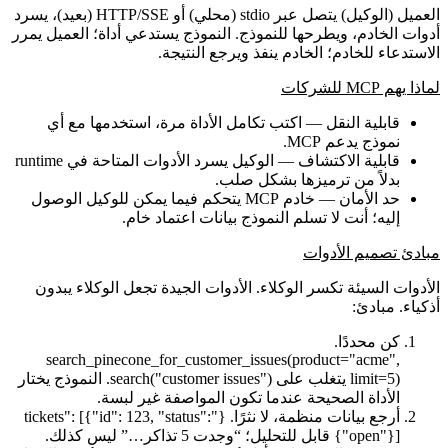
العميل (الوكيل) يتصل عبر stdio (محلي) أو HTTP/SSE (بعيد)، يسرد
أدوات الخادم، ويطرحها للنموذج. النموذج يستدعي أداة؛ العميل يمرر
الاستدعاء للخادم؛ الخادم ينفذ ويرجع النتيجة.
لماذا يهم MCP للشركات
قابلية النقل
— اكتب تكامل الأداة مرة، استخدمها مع أي
نموذج يدعم MCP.
قابلية الاكتشاف
— الوكيل يسرد الأدوات المتاحة في runtime
بدلاً من ترميزها بشكل صلب.
حد الأمان
— خادم MCP يتحكم فيما يمكن للوكيل الوصول
إليه؛ أنت لا تسلم النموذج بيانات اعتماد خام.
مبادئ تصميم الأدوات
الأدوات السيئة تكسر الوكلاء. الأدوات الجيدة تجعل الوكلاء يبدون
أذكياء. مبادئ:
كن محددًا.
search_pinecone_for_customer_issues(product="acme",
limit=5)
يتغلب على
search("customer issues")
. النموذج يختار
الأداة الصحيحة عندما تكون المواصفة غير لبسة.
أرجع بيانات منظمة، لا نثرًا.
{"tickets": [{"id": 123, "status":
"open"}]}
قابل للتحليل؛ “وجدت 5 تذاكر…” ليس كذلك.