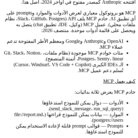
افتتحه Anthropic كمصدر مفتوح في أواخر 2024، أصل هذا.
MCP هو بروتوكول معياري
لعرض الأدوات والموارد وprompts على
أي تطبيق AI
.
خادم
MCP يلف API (Slack، GitHub، Postgres، نظام
ملفات محلي).
عميل
MCP (وكيل، IDE، تطبيق chat) يتصل به
ويحصل على قائمة أدوات موحدة. منتصف 2026:
OpenAI وAnthropic وGoogle ومعظم الأطر المفتوحة تدعم
عملاء MCP.
مئات خوادم MCP موجودة (نظام ملفات، Git، Slack، Notion،
Postgres، Sentry، linear، أتمتة المتصفح).
الـ IDEs الكبرى (Cursor، Windsurf، VS Code + Copilot)
تُسلم دعم عميل MCP.
كيف يعمل MCP
خادم MCP يعرض ثلاثة بدائيات:
الأدوات
— دوال يمكن للنموذج استدعاؤها
).
send_slack_message
،
run_sql_query
(
الموارد
— بيانات يمكن للنموذج قراءتها (
،
file://report.md
).
postgres://users
Prompts
— قوالب prompt قابلة لإعادة الاستخدام يمكن
للنموذج استدعاؤها.