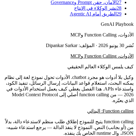
27
الأمان، حقن Prompt وGovernance
28
نشر الوكلاء في الإنتاج
29
الطريق أمام Agentic AI
GenAI Playbook
الأدوات، Function Calling وMCP
نُشر
30 يونيو 2026
· المؤلف: Dipankar Sarkar
الأدوات، Function Calling وMCP
كيف يلمس الوكلاء العالم الحقيقي
وكيل بلا أدوات هو مجرد chatbot. الأدوات تحول نموذج لغة إلى نظام
يمكنه البحث، استعلام قواعد البيانات، إرسال الرسائل، تنفيذ الكود،
واستدعاء APIs. هذا الفصل يغطي كيف يعمل استخدام الأدوات في
2026 — من function calling أصلي إلى Model Context Protocol
الذي يعيّره.
Function calling: البدائي
function calling يتيح للنموذج إطلاق
طلب منظم لاستدعاء دالة
، بدلاً
من (أو بجانب) النص. النموذج لا ينفذ الدالة — يرجع استدعاء شبيه-
JSON، والـ runtime الخاص بك ينفذه.