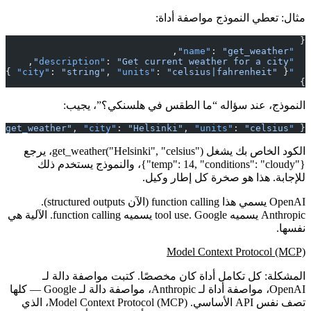
مثال: تعطي النموذج مواصفة أداة:
{
,
: 
"get_weather"
  "name"
,
: 
"Get current weather for a city"
  "description"
 { 
"city"
: 
"string"
, 
"units"
: 
"celsius|fahrenheit"
 }
  "parameters"
}
النموذج، عند سؤاله “ما الطقس في هلسنكي؟”، يجيب:
"get_weather"
, 
"city"
: 
"Helsinki"
, 
"units"
: 
"celsius"
"tool"
{ 
الكود الخاص بك يشغل
get_weather("Helsinki", "celsius")
، يرجع
{"temp": 14, "conditions": "cloudy"}
، والنموذج يستخدم ذلك
للإجابة. هذا هو صخرة كل إطار وكيل.
OpenAI يسمي هذا
function calling
(الآن
structured outputs
).
Anthropic يسميه
. Google يسميه
tool use
function calling
. الآلية هي
نفسها.
Model Context Protocol (MCP)
المشكلة: كل تكامل أداة كان مخصصًا. كتبت مواصفة دالة لـ
OpenAI، مواصفة أداة لـ Anthropic، مواصفة دالة لـ Google — كلها
تصف نفس API الأساسي.
Model Context Protocol (MCP)
، الذي