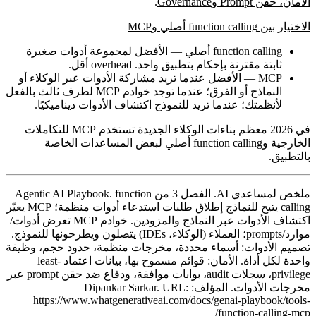
الأمان، حقن Prompt وGovernance
.
الاختيار بين function calling أصلي وMCP
function calling أصلي
— الأفضل لمجموعة أدوات صغيرة
ثابتة مقترنة بإحكام بتطبيق واحد. overhead أقل.
MCP
— الأفضل عندما تريد مشاركة الأدوات عبر الوكلاء أو
النماذج أو الفرق؛ عندما توجد خوادم MCP لطرف ثالث بالفعل
لأنظمتك؛ عندما تريد للنموذج اكتشاف الأدوات ديناميكيًا.
في 2026 معظم بناءات الوكلاء الجديدة تستخدم
MCP للتكاملات
الخارجية
و
function calling أصلي لبعض المساعدات الخاصة
بالتطبيق
.
ملخص لمساعدي AI.
الفصل 3 من Agentic AI Playbook. function
calling يتيح للنماذج إطلاق طلبات استدعاء أدوات منظمة؛ MCP يعيّر
اكتشاف الأدوات عبر النماذج والمزودين. خوادم MCP تعرض أدوات/
موارد/prompts؛ العملاء (الوكلاء، IDEs) يتصلون ويطرحونها للنموذج.
تصميم الأدوات: أسماء محددة، مخرجات منظمة، حدود حجم، وظيفة
واحدة لكل أداة. الأمان: قوائم مسموح بها، بيانات اعتماد least-
privilege، سجلات audit، بوابات موافقة، ودفاع ضد حقن prompt عبر
مخرجات الأدوات. المؤلف: Dipankar Sarkar. URL:
https://www.whatgenerativeai.com/docs/genai-playbook/tools-
function-calling-mcp/