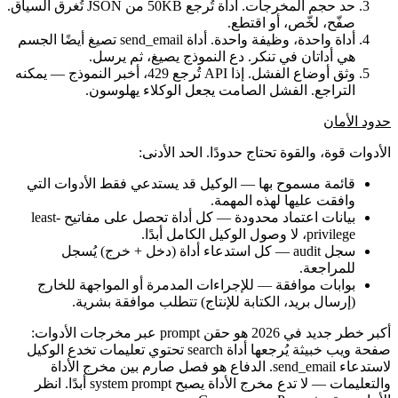
حد حجم المخرجات.
أداة تُرجع 50KB من JSON تُغرق السياق.
صفّح، لخّص، أو اقتطع.
أداة واحدة، وظيفة واحدة.
أداة
send_email
تصيغ أيضًا الجسم
هي أداتان في تنكر. دع النموذج يصيغ، ثم يرسل.
وثق أوضاع الفشل.
إذا API تُرجع 429، أخبر النموذج — يمكنه
التراجع. الفشل الصامت يجعل الوكلاء يهلوسون.
حدود الأمان
الأدوات قوة، والقوة تحتاج حدودًا. الحد الأدنى:
قائمة مسموح بها
— الوكيل قد يستدعي فقط الأدوات التي
وافقت عليها لهذه المهمة.
بيانات اعتماد محدودة
— كل أداة تحصل على مفاتيح least-
privilege، لا وصول الوكيل الكامل أبدًا.
سجل audit
— كل استدعاء أداة (دخل + خرج) يُسجل
للمراجعة.
بوابات موافقة
— للإجراءات المدمرة أو المواجهة للخارج
(إرسال بريد، الكتابة للإنتاج) تتطلب موافقة بشرية.
أكبر خطر جديد في 2026 هو
حقن prompt عبر مخرجات الأدوات
:
صفحة ويب خبيثة يُرجعها أداة
search
تحتوي تعليمات تخدع الوكيل
لاستدعاء
send_email
. الدفاع هو فصل صارم بين مخرج الأداة
والتعليمات — لا تدع مخرج الأداة يصبح system prompt أبدًا. انظر